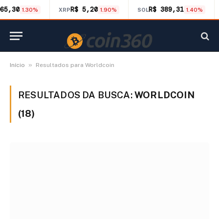
65,30
R$ 5,20
R$ 389,31
1.30%
XRP
1.90%
SOL
1.40%
»
Início
Resultados para Worldcoin
RESULTADOS DA BUSCA:
WORLDCOIN
(18)