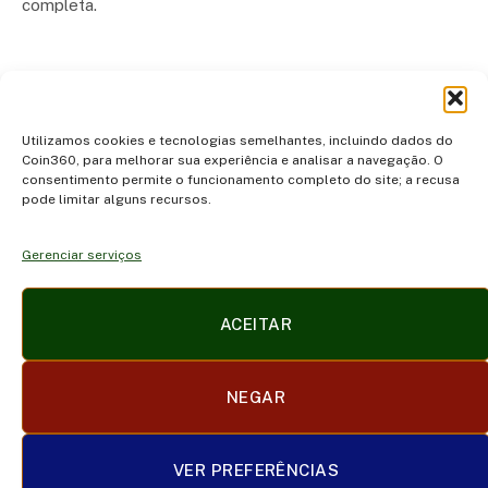
completa.
Next
1
2
Utilizamos cookies e tecnologias semelhantes, incluindo dados do
Coin360, para melhorar sua experiência e analisar a navegação. O
consentimento permite o funcionamento completo do site; a recusa
pode limitar alguns recursos.
Gerenciar serviços
Facebook
X
Instagram
Pinterest
ACEITAR
(Twitter)
POLÍTICA DE PRIVACIDADE E COOKIES
DISCLAIMER
NEGAR
SOBRE NÓS
CONTATO
TERMOS DE USO
TRABALHE CONOSCO
VER PREFERÊNCIAS