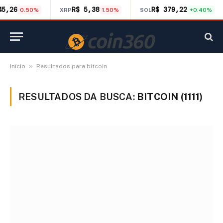
45,26
R$ 5,38
R$ 379,22
0.50%
XRP
1.50%
SOL
+0.40%
»
Início
Resultados para bitcoin
RESULTADOS DA BUSCA:
BITCOIN (1111)