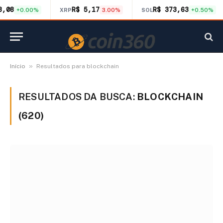
8,08
R$ 5,17
R$ 373,63
+0.00%
XRP
3.00%
SOL
+0.50%
»
Início
Resultados para blockchain
RESULTADOS DA BUSCA:
BLOCKCHAIN
(620)