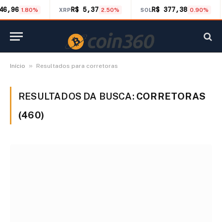
46,96
R$ 5,37
R$ 377,38
1.80%
XRP
2.50%
SOL
0.90%
»
Início
Resultados para corretoras
RESULTADOS DA BUSCA:
CORRETORAS
(460)