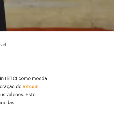
vel
oin (BTC) como moeda
ineração de
Bitcoin
,
us vulcões. Este
moedas.