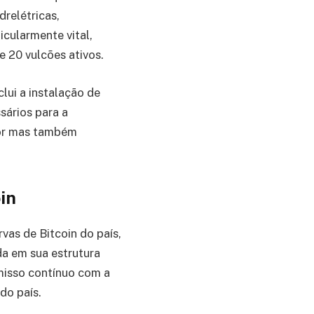
drelétricas,
icularmente vital,
 20 vulcões ativos.
lui a instalação de
ários para a
dor mas também
in
vas de Bitcoin do país,
da em sua estrutura
misso contínuo com a
do país.