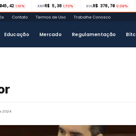
045,42
R$ 5,38
R$ 378,70
1.10%
XRP
1.70%
SOL
0.09%
ós
Contato
Termos de Uso
Trabalhe Conosco
Educação
Mercado
Regulamentação
Bitc
or
de 2024