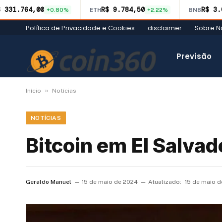
$ 331.764,00
R$ 9.784,50
R$ 3.
+0.80%
ETH
+2.22%
BNB
Política de Privacidade e Cookies
disclaimer
Sobre N
Previsão
»
Início
Notícias
NOTÍCIAS
Bitcoin em El Salvad
Geraldo Manuel
15 de maio de 2024
Atualizado:
15 de maio 