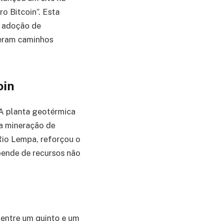
o Bitcoin”. Esta
a adoção de
eram caminhos
oin
 A planta geotérmica
a mineração de
Rio Lempa, reforçou o
pende de recursos não
 entre um quinto e um