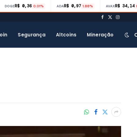
R$ 0,36
R$ 0,97
R$ 34,14
DOGE
0.01%
ADA
1.88%
AVAX
Facebook
X
Instagra
(Twitter)
oin
Segurança
Altcoins
Mineração