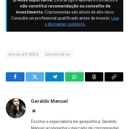
não constitui recomendação ou conselho de
investimento
. Criptomoedas são ativos de alto risco.
Consulte um profissional qualificado antes de investir.
Leia
o disclaimer completo
.
bitcoin etf 2024
bitcoin halvin
Facebook
Twitter
Telegram
WhatsApp
Threads
Copiar
link
Geraldo Manuel
Site
Escritor e especialista em geopolítica, Geraldo
Manoel acompanha o mercado de criptomoedas