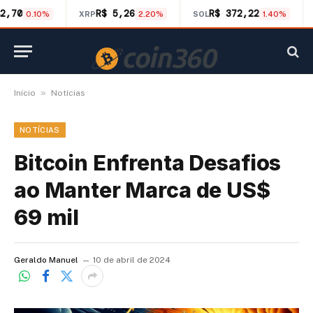
2,70
R$ 5,26
R$ 372,22
0.10%
XRP
2.20%
SOL
1.40%
»
Início
Notícias
NOTÍCIAS
Bitcoin Enfrenta Desafios
ao Manter Marca de US$
69 mil
Geraldo Manuel
10 de abril de 2024