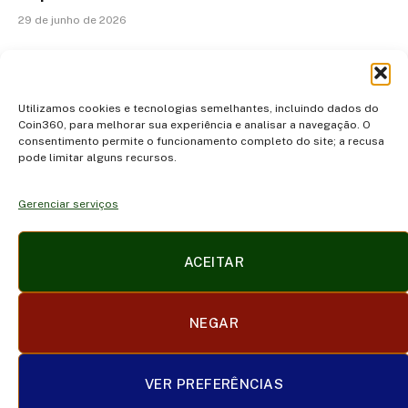
29 de junho de 2026
ADICIONAR UM COMENTÁRIO
Utilizamos cookies e tecnologias semelhantes, incluindo dados do
Coin360, para melhorar sua experiência e analisar a navegação. O
consentimento permite o funcionamento completo do site; a recusa
pode limitar alguns recursos.
Gerenciar serviços
Facebook
X
Instagram
Pinterest
ACEITAR
(Twitter)
POLÍTICA DE PRIVACIDADE E COOKIES
DISCLAIMER
NEGAR
SOBRE NÓS
CONTATO
TERMOS DE USO
TRABALHE CONOSCO
VER PREFERÊNCIAS
© 2026 coin360.com.br