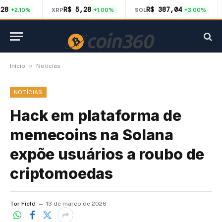
,28
R$ 5,28
R$ 387,04
+2.10%
XRP
+1.00%
SOL
+3.00%
»
Início
Notícias
NOTÍCIAS
Hack em plataforma de
memecoins na Solana
expõe usuários a roubo de
criptomoedas
Tor Field
13 de março de 2026