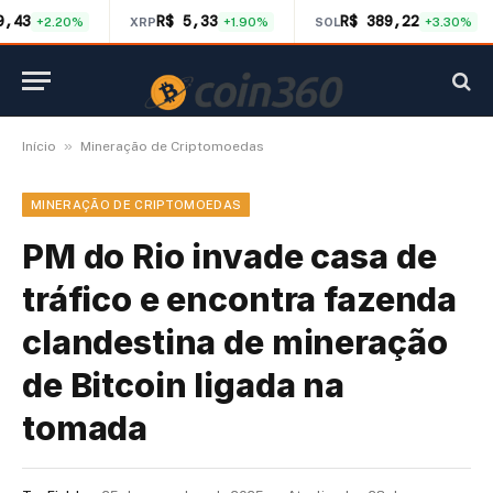
9,43
R$ 5,33
R$ 389,22
+2.20%
XRP
+1.90%
SOL
+3.30%
»
Início
Mineração de Criptomoedas
MINERAÇÃO DE CRIPTOMOEDAS
PM do Rio invade casa de
tráfico e encontra fazenda
clandestina de mineração
de Bitcoin ligada na
tomada