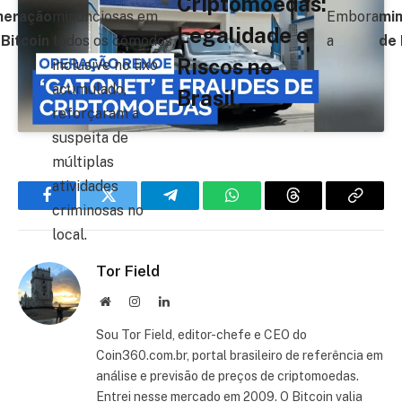
Criptomoedas:
neração
minunciosas em
Embora
mi
Legalidade e
 Bitcoin
todos os cômodos,
a
de 
Riscos no
inclusive no lixo
acumulado,
Brasil
reforçaram a
suspeita de
múltiplas
atividades
Facebook
Twitter
Telegram
WhatsApp
Threads
Copiar
criminosas no
local.
link
Tor Field
Site
Instagram
LinkedIn
Sou Tor Field, editor-chefe e CEO do
Coin360.com.br, portal brasileiro de referência em
análise e previsão de preços de criptomoedas.
Entrei nesse mercado em 2009. O Bitcoin valia