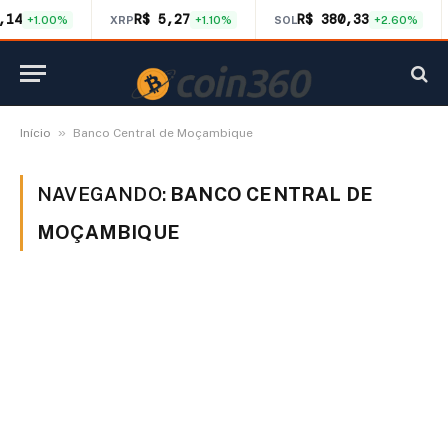
,14
R$ 5,27
R$ 380,33
+1.00%
XRP
+1.10%
SOL
+2.60%
»
Início
Banco Central de Moçambique
NAVEGANDO:
BANCO CENTRAL DE
MOÇAMBIQUE