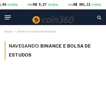
0,34
R$ 5,27
R$ 391,11
+0.30%
XRP
+0.20%
SOL
+1.30%
»
Início
binance e bolsa de estudos
NAVEGANDO:
BINANCE E BOLSA DE
ESTUDOS