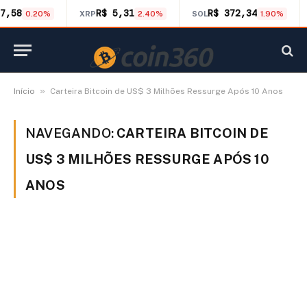
7,58
R$ 5,31
R$ 372,34
0.20%
XRP
2.40%
SOL
1.90%
»
Início
Carteira Bitcoin de US$ 3 Milhões Ressurge Após 10 Anos
NAVEGANDO:
CARTEIRA BITCOIN DE
US$ 3 MILHÕES RESSURGE APÓS 10
ANOS