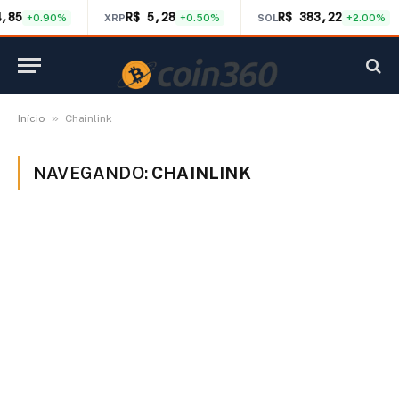
4,85
R$ 5,28
R$ 383,22
+0.90%
XRP
+0.50%
SOL
+2.00%
»
Início
Chainlink
NAVEGANDO:
CHAINLINK