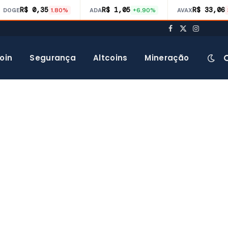
R$ 0,35
R$ 1,05
R$ 33,06
DOGE
1.80%
ADA
+6.90%
AVAX
Facebook
X
Instagra
(Twitter)
oin
Segurança
Altcoins
Mineração