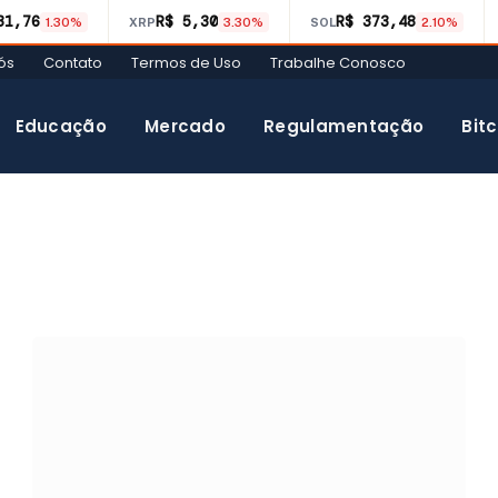
31,76
R$ 5,30
R$ 373,48
1.30%
XRP
3.30%
SOL
2.10%
ós
Contato
Termos de Uso
Trabalhe Conosco
Educação
Mercado
Regulamentação
Bitc