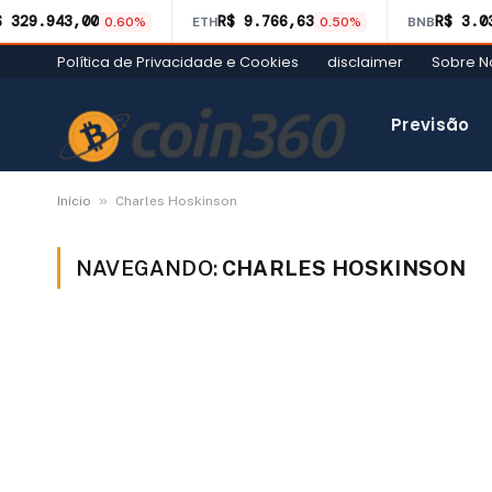
$ 329.943,00
R$ 9.766,63
R$ 3.0
0.60%
ETH
0.50%
BNB
Política de Privacidade e Cookies
disclaimer
Sobre N
Previsão
»
Início
Charles Hoskinson
NAVEGANDO:
CHARLES HOSKINSON