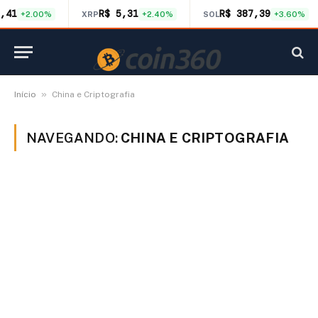
,41
R$ 5,31
R$ 387,39
+2.00%
XRP
+2.40%
SOL
+3.60%
»
Início
China e Criptografia
NAVEGANDO:
CHINA E CRIPTOGRAFIA