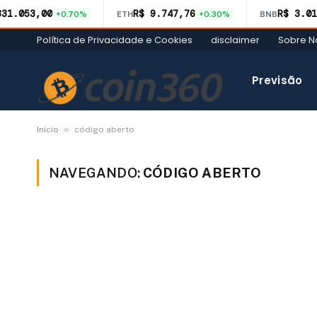
331.053,00
R$ 9.747,76
R$ 3.01
+0.70%
ETH
+0.30%
BNB
Política de Privacidade e Cookies
disclaimer
Sobre N
Previsão
»
Início
código aberto
NAVEGANDO:
CÓDIGO ABERTO