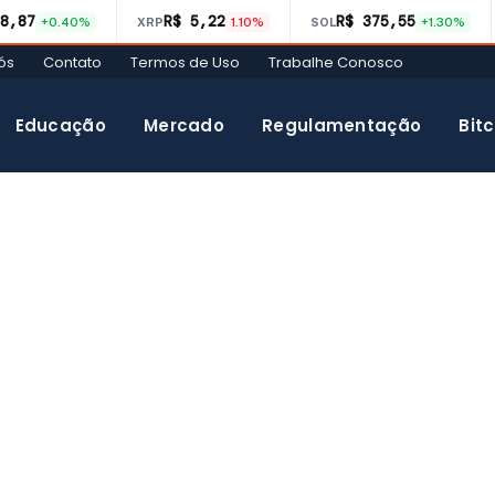
8,87
R$ 5,22
R$ 375,55
+0.40%
XRP
1.10%
SOL
+1.30%
ós
Contato
Termos de Uso
Trabalhe Conosco
Educação
Mercado
Regulamentação
Bitc