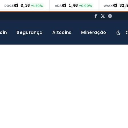
R$ 0,36
R$ 1,03
R$ 32,
DOGE
+1.40%
ADA
+0.00%
AVAX
Facebook
X
Instagra
(Twitter)
oin
Segurança
Altcoins
Mineração