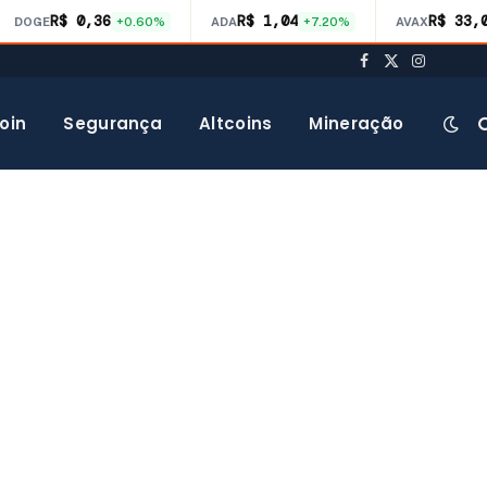
R$ 0,36
R$ 1,04
R$ 33,
DOGE
+0.60%
ADA
+7.20%
AVAX
Facebook
X
Instagra
(Twitter)
oin
Segurança
Altcoins
Mineração