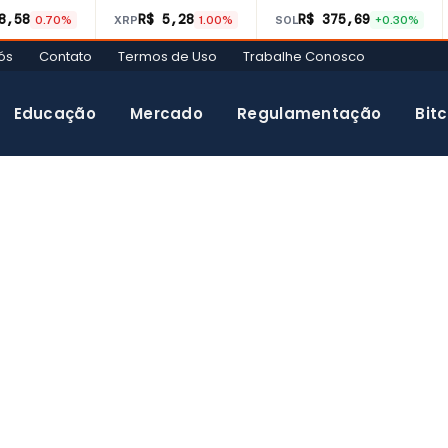
8,58
R$ 5,28
R$ 375,69
0.70%
XRP
1.00%
SOL
+0.30%
ós
Contato
Termos de Uso
Trabalhe Conosco
Educação
Mercado
Regulamentação
Bitc