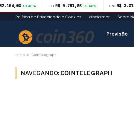
32.154,00
R$ 9.781,03
R$ 3.01
+0.40%
ETH
+0.40%
BNB
Política de Privacidade e Cookies
disclaimer
Sobre N
Previsão
»
Início
Cointelegraph
NAVEGANDO:
COINTELEGRAPH