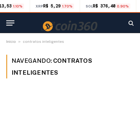
13,53
R$ 5,29
R$ 376,40
1.10%
XRP
1.70%
SOL
0.90%
»
Início
contratos inteligentes
NAVEGANDO:
CONTRATOS
INTELIGENTES