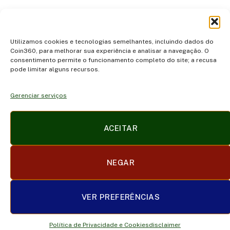
…
Next
1
2
3
6
Utilizamos cookies e tecnologias semelhantes, incluindo dados do
Coin360, para melhorar sua experiência e analisar a navegação. O
consentimento permite o funcionamento completo do site; a recusa
pode limitar alguns recursos.
Gerenciar serviços
Facebook
X
Instagram
Pinterest
ACEITAR
(Twitter)
POLÍTICA DE PRIVACIDADE E COOKIES
DISCLAIMER
NEGAR
SOBRE NÓS
CONTATO
TERMOS DE USO
TRABALHE CONOSCO
VER PREFERÊNCIAS
© 2026 coin360.com.br
Política de Privacidade e Cookies
disclaimer