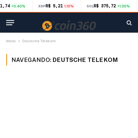
1,74
R$ 5,21
R$ 375,72
+0.40%
XRP
1.10%
SOL
+1.30%
»
Início
Deutsche Telekom
NAVEGANDO:
DEUTSCHE TELEKOM