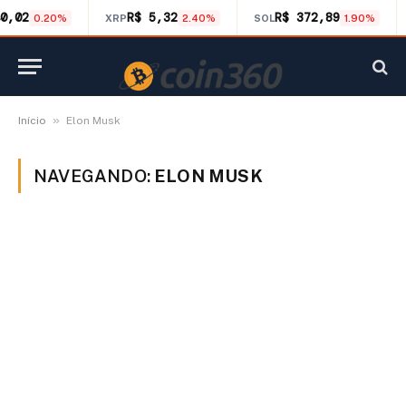
0,02
R$ 5,32
R$ 372,89
0.20%
XRP
2.40%
SOL
1.90%
»
Início
Elon Musk
NAVEGANDO:
ELON MUSK