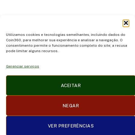
…
Next
1
2
3
6
Utilizamos cookies e tecnologias semelhantes, incluindo dados do
Coin360, para melhorar sua experiência e analisar a navegação. O
consentimento permite o funcionamento completo do site; a recusa
pode limitar alguns recursos.
Gerenciar serviços
Facebook
X
Instagram
Pinterest
ACEITAR
(Twitter)
POLÍTICA DE PRIVACIDADE E COOKIES
DISCLAIMER
NEGAR
SOBRE NÓS
CONTATO
TERMOS DE USO
TRABALHE CONOSCO
VER PREFERÊNCIAS
© 2026 coin360.com.br