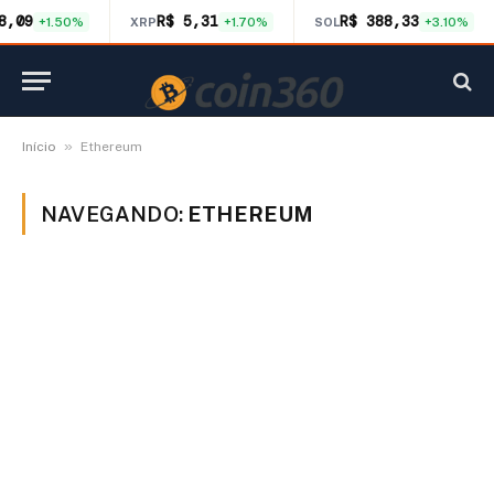
8,09
R$ 5,31
R$ 388,33
+1.50%
XRP
+1.70%
SOL
+3.10%
»
Início
Ethereum
NAVEGANDO:
ETHEREUM