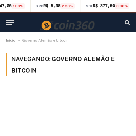
47,05
R$ 5,38
R$ 377,50
1.80%
XRP
2.50%
SOL
0.90%
»
Início
Governo Alemão e bitcoin
NAVEGANDO:
GOVERNO ALEMÃO E
BITCOIN