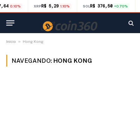
7,64
R$ 5,29
R$ 376,50
0.10%
XRP
1.10%
SOL
+0.70%
»
Início
Hong Kong
NAVEGANDO:
HONG KONG