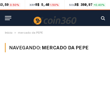
63,59
R$ 5,40
R$ 380,97
0.50%
XRP
1.50%
SOL
+0.40%
»
Início
mercado da PEPE
NAVEGANDO:
MERCADO DA PEPE