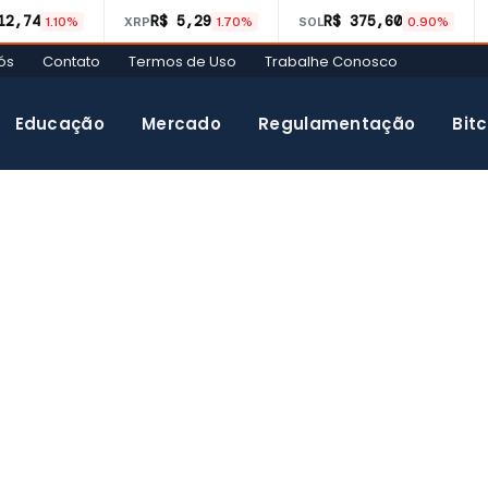
12,74
R$ 5,29
R$ 375,60
1.10%
XRP
1.70%
SOL
0.90%
ós
Contato
Termos de Uso
Trabalhe Conosco
Educação
Mercado
Regulamentação
Bitc