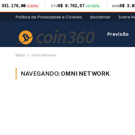
 331.176,00
R$ 9.762,57
R$ 3.0
0.30%
ETH
+0.00%
BNB
Política de Privacidade e Cookies
disclaimer
Sobre N
Previsão
»
Início
Omni Network
NAVEGANDO:
OMNI NETWORK