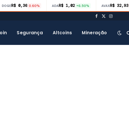
R$ 0,36
R$ 1,02
R$ 32,93
DOGE
0.60%
ADA
+6.50%
AVAX
Facebook
X
Instagra
(Twitter)
oin
Segurança
Altcoins
Mineração