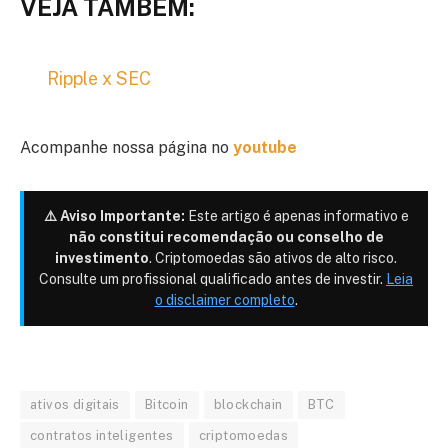
VEJA TAMBÉM:
Ripple x SEC
Acompanhe nossa página no
youtube
⚠️ Aviso Importante:
Este artigo é apenas informativo e
não constitui recomendação ou conselho de
investimento
. Criptomoedas são ativos de alto risco.
Consulte um profissional qualificado antes de investir.
Leia
o disclaimer completo
.
ativos digitais
Bitcoin
blockchain
BTC
contratos inteligentes
criptomoedas