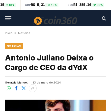
,15
R$ 5,31
R$ 385,16
+1.10%
XRP
+0.50%
SOL
+2.30%
»
Início
Notícias
NOTÍCIAS
Antonio Juliano Deixa o
Cargo de CEO da dYdX
Geraldo Manuel
13 de maio de 2024