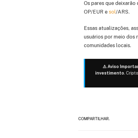
Os pares que deixarã
OP/EUR e
sol
/ARS.
Essas atualizações, as
usuários por meio dos 
comunidades locais.
⚠️ Aviso Importa
investimento
. Cript
COMPARTILHAR.