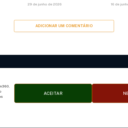
29 de junho de 2026
16 de jun
ADICIONAR UM COMENTÁRIO
Facebook
X
Instagram
Pinterest
(Twitter)
in360,
o
ACEITAR
N
OKIES
DISCLAIMER
SOBRE NÓS
CONTATO
TERMOS
ns
© 2026 coin360.com.br