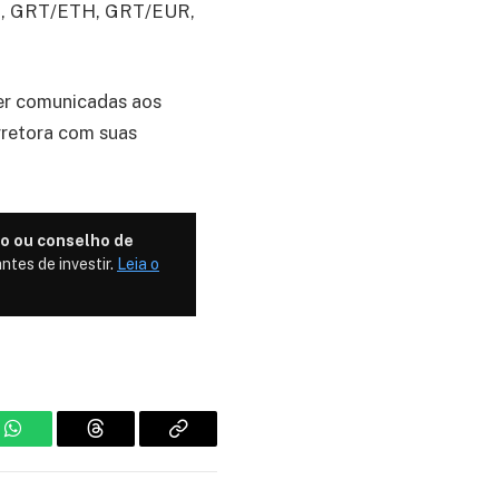
UR, GRT/ETH, GRT/EUR,
ser comunicadas aos
rretora com suas
o ou conselho de
ntes de investir.
Leia o
m
WhatsApp
Threads
Copiar
link