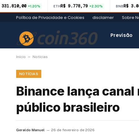
 331.810,00
R$ 9.778,79
R$ 3.0
+1.20%
ETH
+2.30%
BNB
Política de Privacidade e Cookies
disclaimer
Sobre N
Previsão
»
Início
Notícias
NOTÍCIAS
Binance lança canal
público brasileiro
Geraldo Manuel
26 de fevereiro de 2026