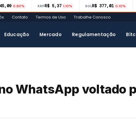
45,09
R$ 5,37
R$ 377,01
0.80%
XRP
1.10%
SOL
0.10%
ós
Contato
Termos de Uso
Trabalhe Conosco
Educação
Mercado
Regulamentação
Bitc
 no WhatsApp voltado p