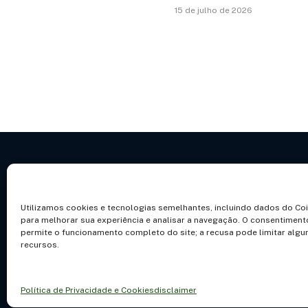
15 de julho de 2026
Utilizamos cookies e tecnologias semelhantes, incluindo dados do Co
para melhorar sua experiência e analisar a navegação. O consentiment
POLÍTICA DE PRIVACIDADE E CO
permite o funcionamento completo do site; a recusa pode limitar algu
recursos.
Política de Privacidade e Cookies
disclaimer