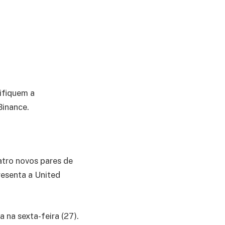
ifiquem a
Binance.
atro novos pares de
esenta a United
 na sexta-feira (27).