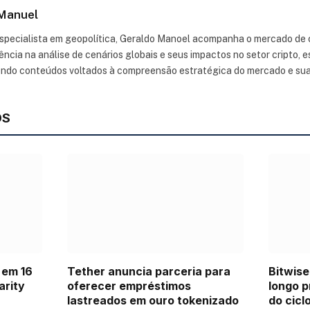
Manuel
especialista em geopolítica, Geraldo Manoel acompanha o mercado de
ncia na análise de cenários globais e seus impactos no setor cripto,
endo conteúdos voltados à compreensão estratégica do mercado e su
OS
 em 16
Tether anuncia parceria para
Bitwise
arity
oferecer empréstimos
longo p
lastreados em ouro tokenizado
do cicl