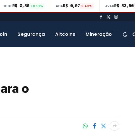
R$ 0,36
R$ 0,97
R$ 33,90
DOGE
+0.10%
ADA
2.40%
AVAX
Facebook
X
Instagra
(Twitter)
oin
Segurança
Altcoins
Mineração
ara o