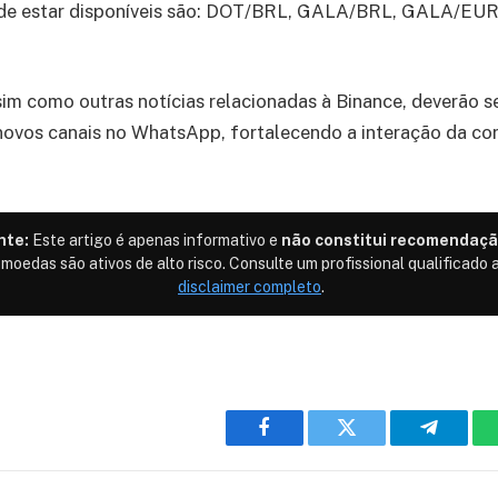
o de estar disponíveis são: DOT/BRL, GALA/BRL, GALA/E
sim como outras notícias relacionadas à Binance, deverão 
novos canais no WhatsApp, fortalecendo a interação da co
nte:
Este artigo é apenas informativo e
não constitui recomendaçã
omoedas são ativos de alto risco. Consulte um profissional qualificado a
disclaimer completo
.
Facebook
Twitter
Telegra