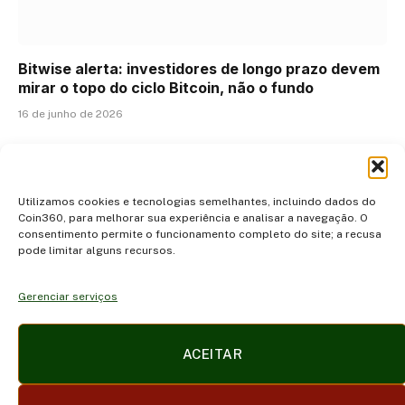
Bitwise alerta: investidores de longo prazo devem
mirar o topo do ciclo Bitcoin, não o fundo
16 de junho de 2026
ADICIONAR UM COMENTÁRIO
Utilizamos cookies e tecnologias semelhantes, incluindo dados do
Coin360, para melhorar sua experiência e analisar a navegação. O
consentimento permite o funcionamento completo do site; a recusa
pode limitar alguns recursos.
Gerenciar serviços
Facebook
X
Instagram
Pinterest
ACEITAR
(Twitter)
POLÍTICA DE PRIVACIDADE E COOKIES
DISCLAIMER