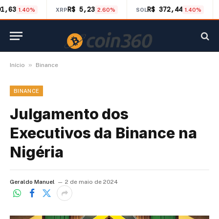
01,63
R$ 5,23
R$ 372,44
1.40%
XRP
2.60%
SOL
1.40%
»
Início
Binance
BINANCE
Julgamento dos
Executivos da Binance na
Nigéria
Geraldo Manuel
2 de maio de 2024