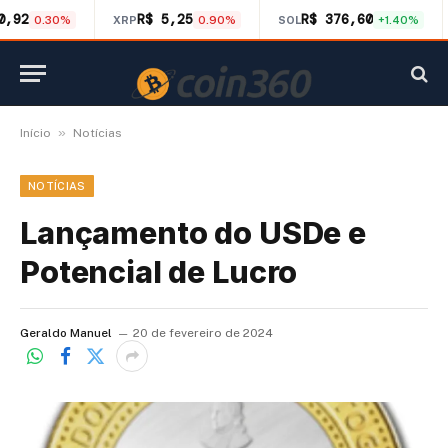
0,92
R$ 5,25
R$ 376,60
0.30%
XRP
0.90%
SOL
+1.40%
»
Início
Notícias
NOTÍCIAS
Lançamento do USDe e
Potencial de Lucro
Geraldo Manuel
20 de fevereiro de 2024