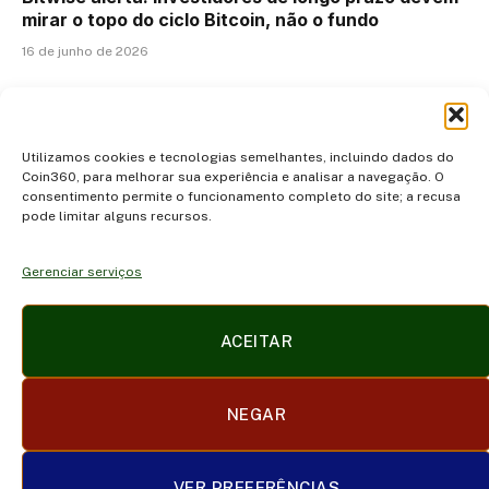
mirar o topo do ciclo Bitcoin, não o fundo
16 de junho de 2026
ADICIONAR UM COMENTÁRIO
Utilizamos cookies e tecnologias semelhantes, incluindo dados do
Coin360, para melhorar sua experiência e analisar a navegação. O
consentimento permite o funcionamento completo do site; a recusa
pode limitar alguns recursos.
Gerenciar serviços
Facebook
X
Instagram
Pinterest
ACEITAR
(Twitter)
POLÍTICA DE PRIVACIDADE E COOKIES
DISCLAIMER
NEGAR
SOBRE NÓS
CONTATO
TERMOS DE USO
TRABALHE CONOSCO
VER PREFERÊNCIAS