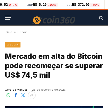
9,52
R$ 5,25
R$ 372,05
0.10%
XRP
2.20%
SOL
1.40%
»
Início
Bitcoin
BITCOIN
Mercado em alta do Bitcoin
pode recomeçar se superar
US$ 74,5 mil
Geraldo Manuel
26 de fevereiro de 2026