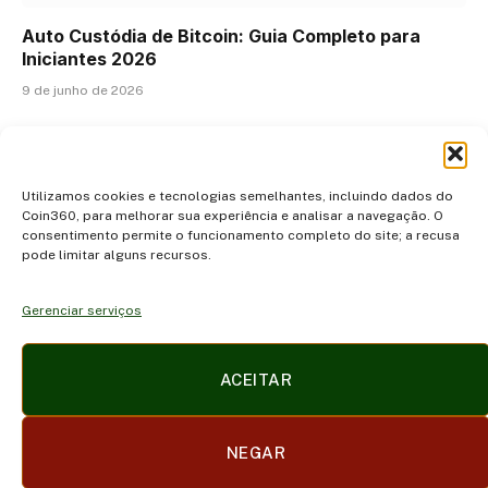
Auto Custódia de Bitcoin: Guia Completo para
Iniciantes 2026
9 de junho de 2026
ADICIONAR UM COMENTÁRIO
Utilizamos cookies e tecnologias semelhantes, incluindo dados do
Coin360, para melhorar sua experiência e analisar a navegação. O
consentimento permite o funcionamento completo do site; a recusa
pode limitar alguns recursos.
Gerenciar serviços
Facebook
X
Instagram
Pinterest
ACEITAR
(Twitter)
POLÍTICA DE PRIVACIDADE E COOKIES
DISCLAIMER
NEGAR
SOBRE NÓS
CONTATO
TERMOS DE USO