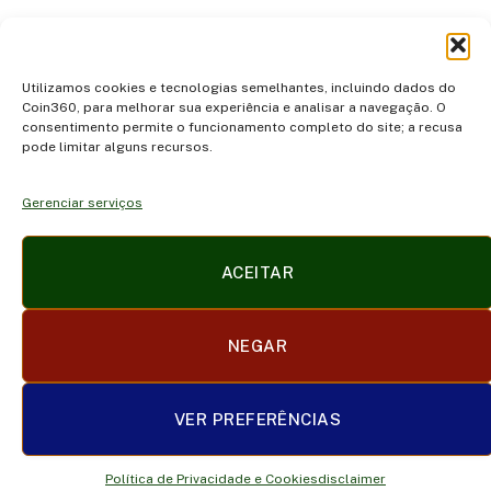
ADICIONAR UM COMENTÁRIO
Utilizamos cookies e tecnologias semelhantes, incluindo dados do
Coin360, para melhorar sua experiência e analisar a navegação. O
consentimento permite o funcionamento completo do site; a recusa
pode limitar alguns recursos.
Gerenciar serviços
Facebook
X
Instagram
Pinterest
ACEITAR
(Twitter)
POLÍTICA DE PRIVACIDADE E COOKIES
DISCLAIMER
NEGAR
SOBRE NÓS
CONTATO
TERMOS DE USO
TRABALHE CONOSCO
VER PREFERÊNCIAS
© 2026 coin360.com.br
Política de Privacidade e Cookies
disclaimer