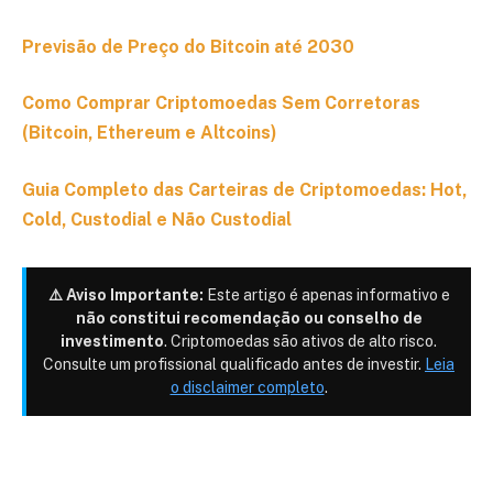
Previsão de Preço do Bitcoin até 2030
Como Comprar Criptomoedas Sem Corretoras
(Bitcoin, Ethereum e Altcoins)
Guia Completo das Carteiras de Criptomoedas: Hot,
Cold, Custodial e Não Custodial
⚠️ Aviso Importante:
Este artigo é apenas informativo e
não constitui recomendação ou conselho de
investimento
. Criptomoedas são ativos de alto risco.
Consulte um profissional qualificado antes de investir.
Leia
o disclaimer completo
.