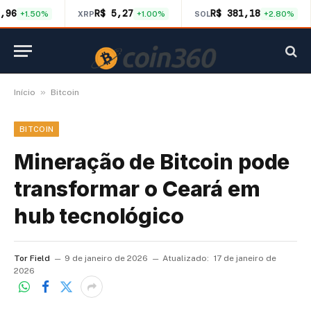
,96
R$ 5,27
R$ 381,18
+1.50%
XRP
+1.00%
SOL
+2.80%
»
Início
Bitcoin
BITCOIN
Mineração de Bitcoin pode
transformar o Ceará em
hub tecnológico
Tor Field
9 de janeiro de 2026
Atualizado:
17 de janeiro de
2026