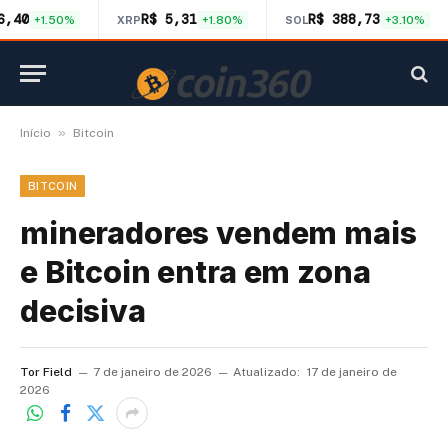
6,40
R$ 5,31
R$ 388,73
+1.50%
XRP
+1.80%
SOL
+3.10%
»
Início
Bitcoin
BITCOIN
mineradores vendem mais
e Bitcoin entra em zona
decisiva
Tor Field
7 de janeiro de 2026
Atualizado:
17 de janeiro de
2026