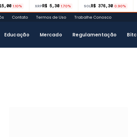
15,00
R$ 5,30
R$ 376,30
1.10%
XRP
1.70%
SOL
0.90%
ós
Contato
Termos de Uso
Trabalhe Conosco
Educação
Mercado
Regulamentação
Bitc