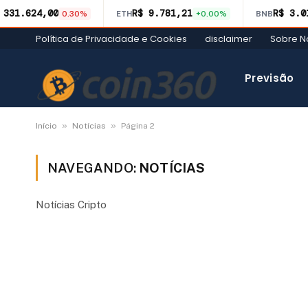
 331.624,00
R$ 9.781,21
R$ 3.0
0.30%
ETH
+0.00%
BNB
Política de Privacidade e Cookies
disclaimer
Sobre N
Previsão
»
»
Início
Notícias
Página 2
NAVEGANDO:
NOTÍCIAS
Notícias Cripto