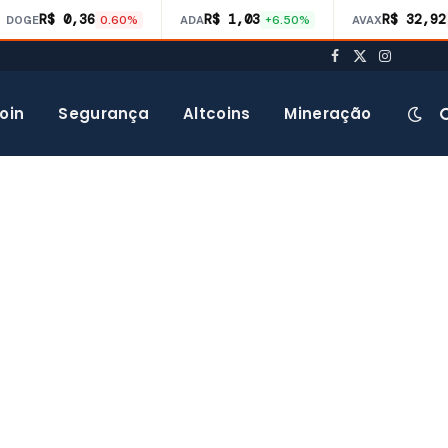
R$ 0,36
R$ 1,03
R$ 32,92
DOGE
0.60%
ADA
+6.50%
AVAX
Facebook
X
Instagra
(Twitter)
oin
Segurança
Altcoins
Mineração