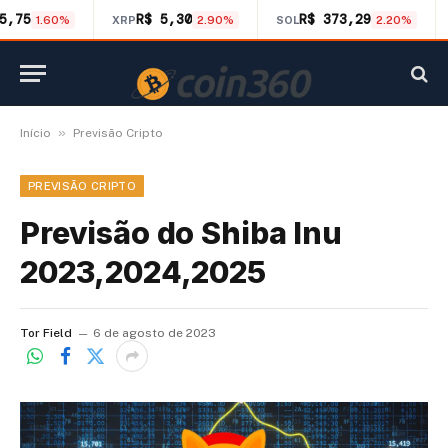
5,75
R$ 5,30
R$ 373,29
1.60%
XRP
2.90%
SOL
2.20%
»
Início
Previsão Cripto
PREVISÃO CRIPTO
Previsão do Shiba Inu
2023,2024,2025
Tor Field
6 de agosto de 2023