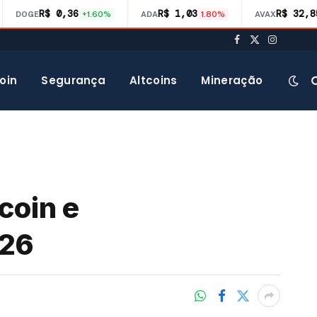
R$ 0,36
R$ 1,03
R$ 32,8
DOGE
+1.60%
ADA
1.80%
AVAX
Facebook
X
Instagra
(Twitter)
oin
Segurança
Altcoins
Mineração
coin e
026