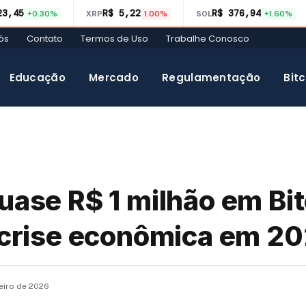
23,45
R$ 5,22
R$ 376,94
+0.30%
XRP
1.00%
SOL
+1.60%
ós
Contato
Termos de Uso
Trabalhe Conosco
Educação
Mercado
Regulamentação
Bitc
uase R$ 1 milhão em Bit
l crise econômica em 2
neiro de 2026