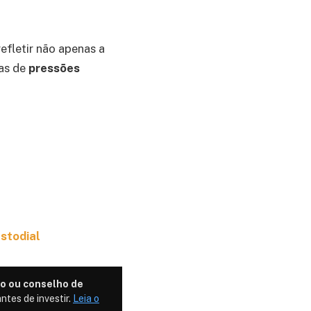
efletir não apenas a
vas de
pressões
stodial
o ou conselho de
ntes de investir.
Leia o