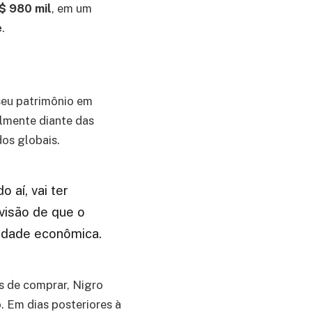
$ 980 mil
, em um
e
.
 seu patrimônio em
almente diante das
os globais.
 aí, vai ter
 visão de que o
idade econômica.
s de comprar, Nigro
 Em dias posteriores à