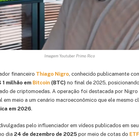
Imagem Youtuber Primo Rico
iador financeiro
Thiago Nigro
, conhecido publicamente c
 1 milhão em
Bitcoin
(BTC)
no final de 2025, posicionand
rcado de criptomoedas. A operação foi destacada por Nigr
al em meio a um cenário macroeconômico que ele mesmo cl
mica em 2026
.
ivulgadas pelo influenciador em vídeos publicados em seu
no dia
24 de dezembro de 2025
por meio de cotas do
ET