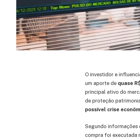
O investidor e influenc
um aporte de
quase R$
principal ativo do me
de proteção patrimoni
possível crise econô
Segundo informações d
compra foi executada 