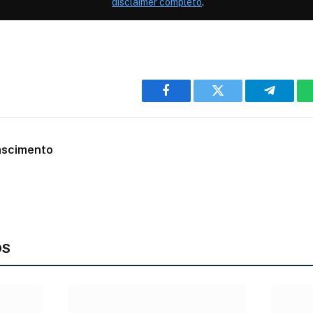
disclaimer completo
.
Facebook
Twitter
Telegra
ascimento
OS