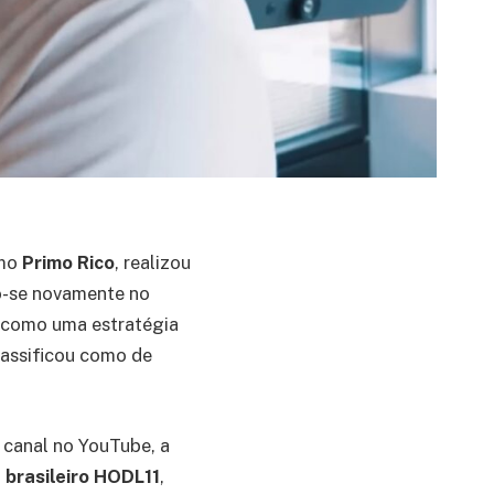
omo
Primo Rico
, realizou
o-se novamente no
o como uma estratégia
assificou como de
 canal no YouTube, a
F
brasileiro HODL11
,