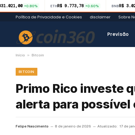
331.021,00
R$ 9.773,78
R$ 3.0
+0.80%
ETH
+0.60%
BNB
Política de Privacidade e Cookies
disclaimer
Sobre N
Previsão
»
Início
Bitcoin
BITCOIN
Primo Rico investe q
alerta para possíve
Felipe Nascimento
8 de janeiro de 2026
Atualizado:
17 de ja