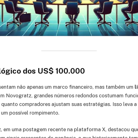
lógico dos US$ 100.000
sentam não apenas um marco financeiro, mas também um
l
m Novogratz, grandes números redondos costumam funcio
quanto compradores ajustam suas estratégias. Isso leva a
e um possível rompimento.
z
, em uma postagem recente na plataforma X, destacou qu
 sinais crescentes de ganância, o que historicamente tem