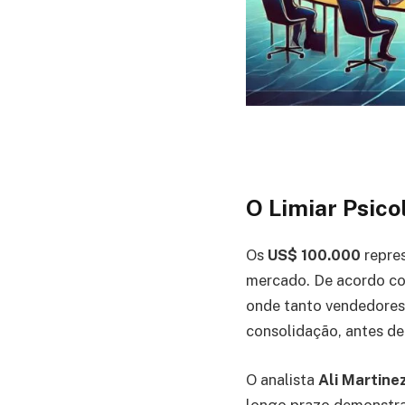
O Limiar Psico
Os
US$ 100.000
repre
mercado. De acordo co
onde tanto vendedores 
consolidação, antes d
O analista
Ali Martine
longo prazo demonstram