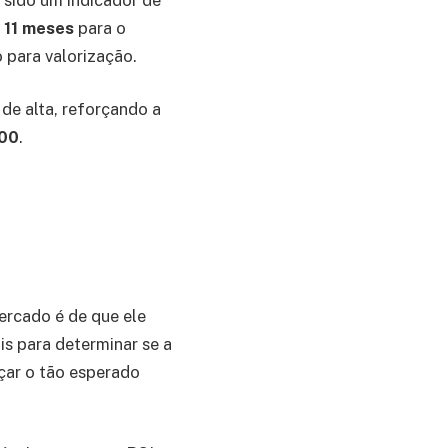
 11 meses
para o
o para valorização.
de alta, reforçando a
000
.
ercado é de que ele
is para determinar se a
çar o tão esperado