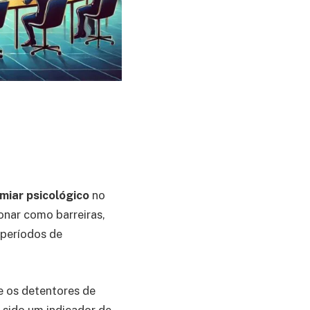
imiar psicológico
no
nar como barreiras,
 períodos de
e os detentores de
 sido um indicador de