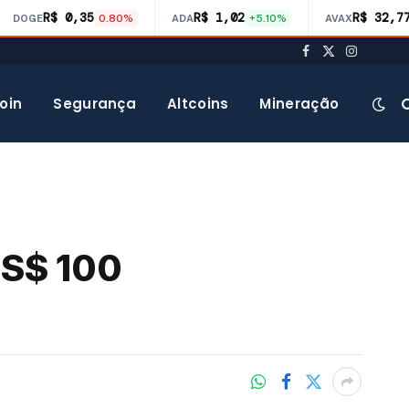
R$ 0,35
R$ 1,02
R$ 32,7
DOGE
0.80%
ADA
+5.10%
AVAX
Facebook
X
Instagra
(Twitter)
oin
Segurança
Altcoins
Mineração
US$ 100