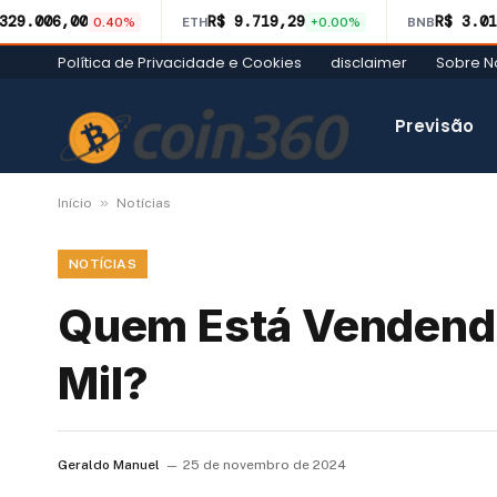
329.006,00
R$ 9.719,29
R$ 3.01
0.40%
ETH
+0.00%
BNB
Política de Privacidade e Cookies
disclaimer
Sobre N
Previsão
»
Início
Notícias
NOTÍCIAS
Quem Está Vendendo
Mil?
Geraldo Manuel
25 de novembro de 2024