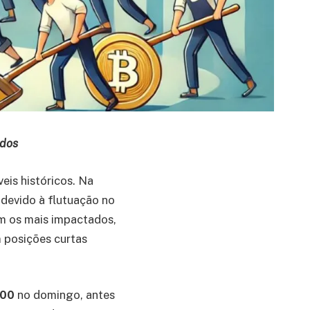
ados
veis históricos. Na
devido à flutuação no
m os mais impactados,
 posições curtas
500
no domingo, antes