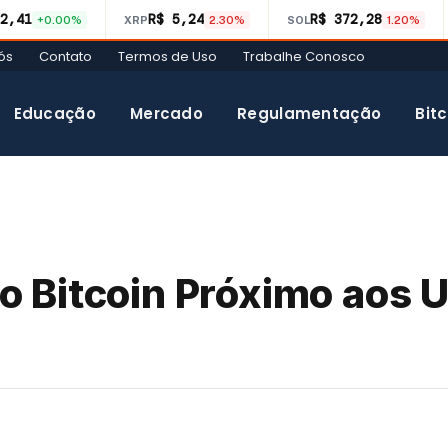
2,41
R$ 5,24
R$ 372,28
+0.00%
XRP
2.30%
SOL
1.20%
ós
Contato
Termos de Uso
Trabalhe Conosco
Educação
Mercado
Regulamentação
Bitc
 Bitcoin Próximo aos 