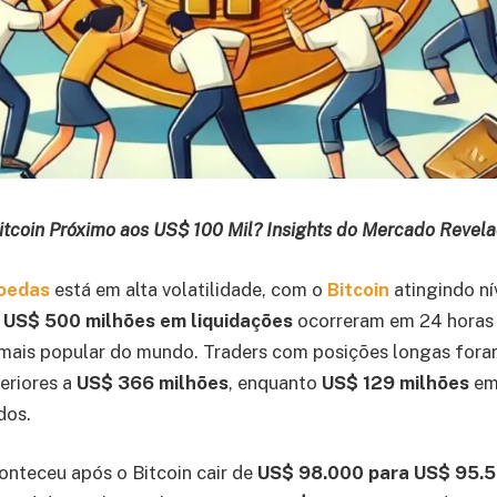
tcoin Próximo aos US$ 100 Mil? Insights do Mercado Revel
moedas
está em alta volatilidade, com o
Bitcoin
atingindo ní
e
US$ 500 milhões em liquidações
ocorreram em 24 horas 
mais popular do mundo. Traders com posições longas fora
eriores a
US$ 366 milhões
, enquanto
US$ 129 milhões
em
dos.
nteceu após o Bitcoin cair de
US$ 98.000 para US$ 95.