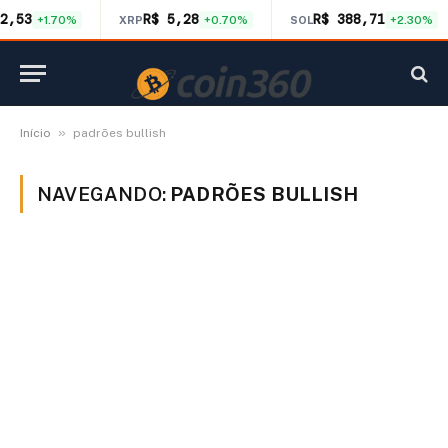
2,53
R$ 5,28
R$ 388,71
+1.70%
XRP
+0.70%
SOL
+2.30%
»
Início
padrões bullish
NAVEGANDO:
PADRÕES BULLISH