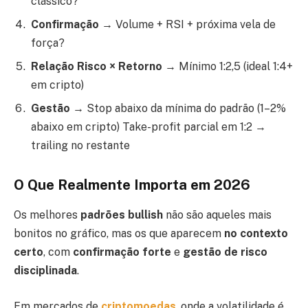
clássico?
Confirmação
→ Volume + RSI + próxima vela de
força?
Relação Risco × Retorno
→ Mínimo 1:2,5 (ideal 1:4+
em cripto)
Gestão
→ Stop abaixo da mínima do padrão (1–2%
abaixo em cripto) Take-profit parcial em 1:2 →
trailing no restante
O Que Realmente Importa em 2026
Os melhores
padrões bullish
não são aqueles mais
bonitos no gráfico, mas os que aparecem
no contexto
certo
, com
confirmação forte
e
gestão de risco
disciplinada
.
Em mercados de
criptomoedas
, onde a volatilidade é