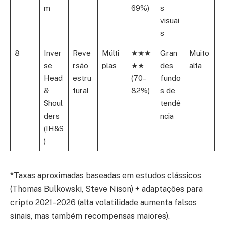
m
69%)
s
visuai
s
8
Inver
Reve
Múlti
★★★
Gran
Muito
se
rsão
plas
★★
des
alta
Head
estru
(70–
fundo
&
tural
82%)
s de
Shoul
tendê
ders
ncia
(IH&S
)
*Taxas aproximadas baseadas em estudos clássicos
(Thomas Bulkowski, Steve Nison) + adaptações para
cripto 2021–2026 (alta volatilidade aumenta falsos
sinais, mas também recompensas maiores).