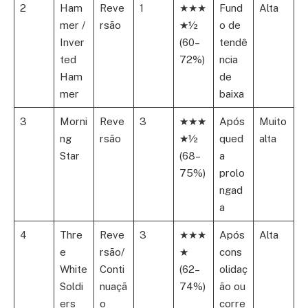
2
Ham
Reve
1
★★★
Fund
Alta
mer /
rsão
★½
o de
Inver
(60–
tendê
ted
72%)
ncia
Ham
de
mer
baixa
3
Morni
Reve
3
★★★
Após
Muito
ng
rsão
★½
qued
alta
Star
(68–
a
75%)
prolo
ngad
a
4
Thre
Reve
3
★★★
Após
Alta
e
rsão/
★
cons
White
Conti
(62–
olidaç
Soldi
nuaçã
74%)
ão ou
ers
o
corre