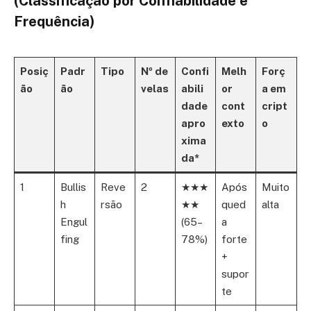
(Classificação por Confiabilidade e
Frequência)
Posiç
Padr
Tipo
Nº de
Confi
Melh
Forç
ão
ão
velas
abili
or
a em
dade
cont
cript
apro
exto
o
xima
da*
1
Bullis
Reve
2
★★★
Após
Muito
h
rsão
★★
qued
alta
Engul
(65–
a
fing
78%)
forte
+
supor
te