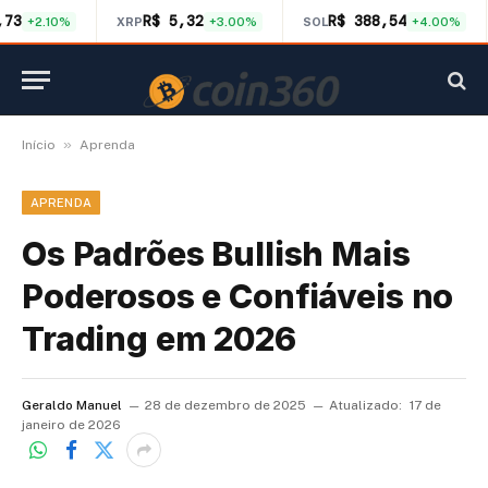
,73
R$ 5,32
R$ 388,54
+2.10%
XRP
+3.00%
SOL
+4.00%
»
Início
Aprenda
APRENDA
Os Padrões Bullish Mais
Poderosos e Confiáveis no
Trading em 2026
Geraldo Manuel
28 de dezembro de 2025
Atualizado:
17 de
janeiro de 2026