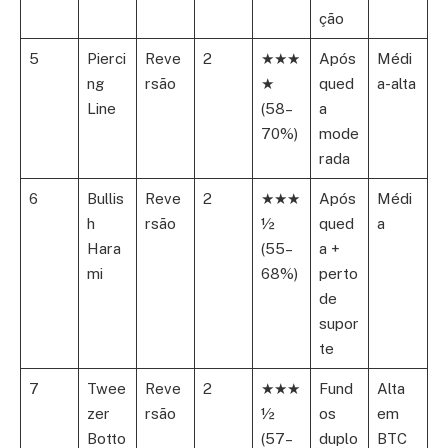
ção
5
Pierci
Reve
2
★★★
Após
Médi
ng
rsão
★
qued
a-alta
Line
(58–
a
70%)
mode
rada
6
Bullis
Reve
2
★★★
Após
Médi
h
rsão
½
qued
a
Hara
(55–
a +
mi
68%)
perto
de
supor
te
7
Twee
Reve
2
★★★
Fund
Alta
zer
rsão
½
os
em
Botto
(57–
duplo
BTC