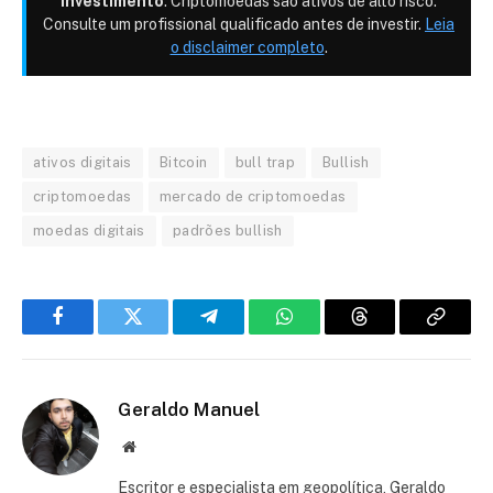
investimento
. Criptomoedas são ativos de alto risco.
Consulte um profissional qualificado antes de investir.
Leia
o disclaimer completo
.
ativos digitais
Bitcoin
bull trap
Bullish
criptomoedas
mercado de criptomoedas
moedas digitais
padrões bullish
Facebook
Twitter
Telegram
WhatsApp
Threads
Copiar
link
Geraldo Manuel
Site
Escritor e especialista em geopolítica, Geraldo