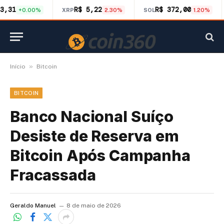
3,31
R$ 5,22
R$ 372,00
+0.00%
XRP
2.30%
SOL
1.20%
»
Início
Bitcoin
BITCOIN
Banco Nacional Suíço
Desiste de Reserva em
Bitcoin Após Campanha
Fracassada
Geraldo Manuel
8 de maio de 2026