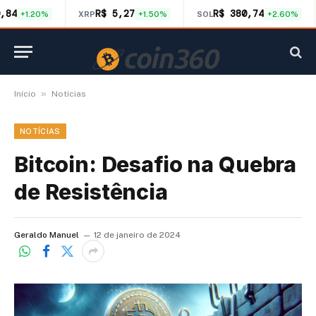
,84
R$ 5,27
R$ 380,74
+1.20%
XRP
+1.50%
SOL
+2.60%
»
Início
Notícias
NOTÍCIAS
Bitcoin: Desafio na Quebra
de Resistência
Geraldo Manuel
12 de janeiro de 2024