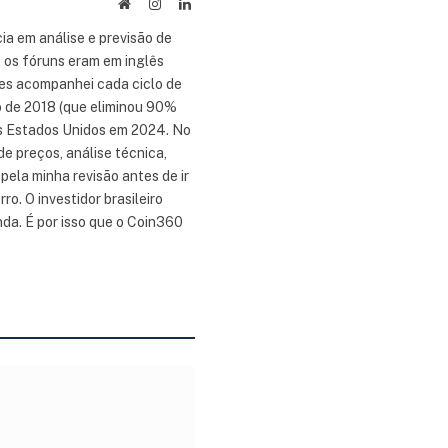
Site
Instagram
LinkedIn
ia em análise e previsão de
 os fóruns eram em inglês
tes acompanhei cada ciclo de
no de 2018 (que eliminou 90%
os Estados Unidos em 2024. No
e preços, análise técnica,
ela minha revisão antes de ir
ro. O investidor brasileiro
da. É por isso que o Coin360