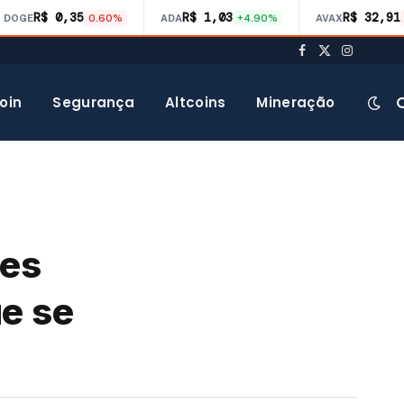
R$ 0,35
R$ 1,03
R$ 32,91
DOGE
0.60%
ADA
+4.90%
AVAX
Facebook
X
Instagra
(Twitter)
oin
Segurança
Altcoins
Mineração
des
e se