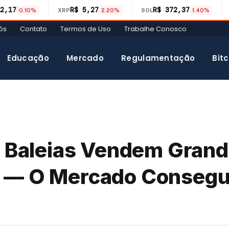
2,17
R$ 5,27
R$ 372,37
0.10%
XRP
2.20%
SOL
1.40%
ós
Contato
Termos de Uso
Trabalhe Conosco
Educação
Mercado
Regulamentação
Bitc
: Baleias Vendem Gran
C — O Mercado Consegu