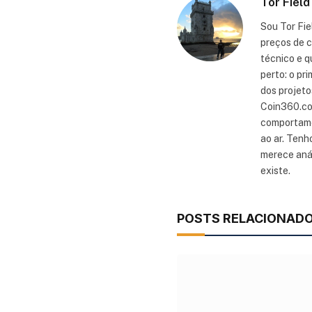
Tor Field
Sou Tor Fie
preços de c
técnico e q
perto: o pr
dos projeto
Coin360.com
comportamen
ao ar. Tenh
merece anál
existe.
POSTS RELACIONAD