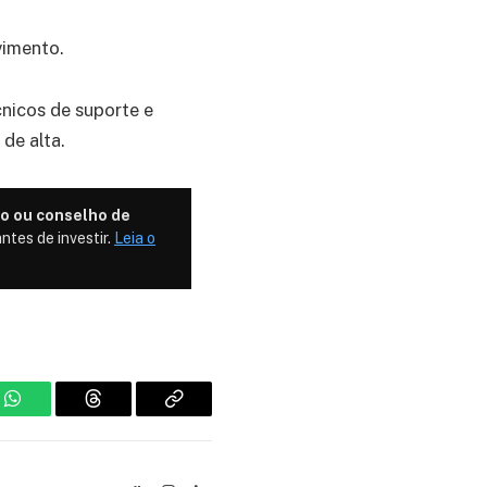
vimento.
cnicos de suporte e
de alta.
o ou conselho de
ntes de investir.
Leia o
m
WhatsApp
Threads
Copiar
link