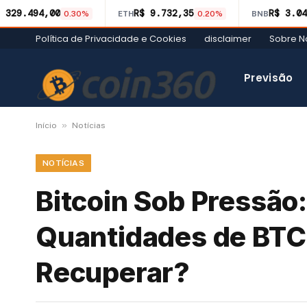
 329.494,00
R$ 9.732,35
R$ 3.04
0.30%
ETH
0.20%
BNB
Política de Privacidade e Cookies
disclaimer
Sobre N
Previsão
»
Início
Notícias
NOTÍCIAS
Bitcoin Sob Pressão
Quantidades de BT
Recuperar?