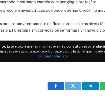
e mercado mostrando cautela com hedging e proteção;
e preço em níveis críticos que podem definir o próximo mo
as monitoram atentamente os fluxos on-chain e os níveis té
r se o BTC seguirá em correção ou se formará um novo ciclo 
nte:
Este artigo é apenas informativo e
não constitui recomendaçã
omoedas são ativos de alto risco. Consulte um profissional qualificado a
disclaimer completo
.
Facebook
Twitter
Telegra