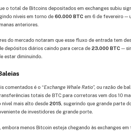
e o total de Bitcoins depositados em exchanges subiu sig
ingindo níveis em torno de
60.000 BTC
em 6 de fevereiro —
anas anteriores.
res do mercado notaram que esse fluxo de entrada tem des
e depósitos diários caindo para cerca de
23.000 BTC
— si
e estar diminuindo.
Baleias
is comentados é o “
Exchange Whale Ratio
”, ou razão de ba
ansferências totais de BTC para corretoras vem dos 10 ma
o nível mais alto desde
2015
, sugerindo que grande parte do
oveniente de investidores de grande porte.
e, embora menos Bitcoin esteja chegando às exchanges em 