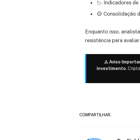
📉 Indicadores d
🟡 Consolidação d
Enquanto isso, analist
resistência para avalia
⚠️ Aviso Importa
investimento
. Cript
COMPARTILHAR.