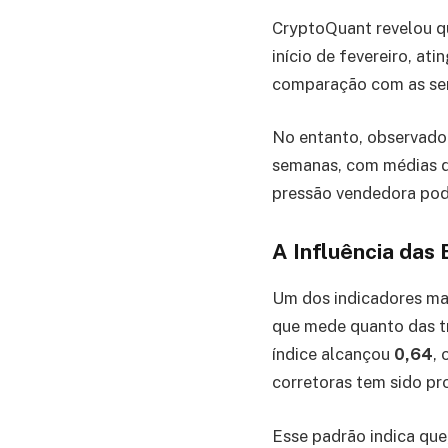
CryptoQuant revelou qu
início de fevereiro, at
comparação com as sem
No entanto, observado
semanas, com médias d
pressão vendedora pod
A Influência das 
Um dos indicadores ma
que mede quanto das tr
índice alcançou
0,64
, 
corretoras tem sido pr
Esse padrão indica qu