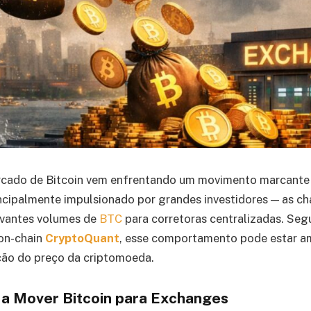
ercado de Bitcoin vem enfrentando um movimento marcant
incipalmente impulsionado por grandes investidores — as c
evantes volumes de
BTC
para corretoras centralizadas. Se
 on-chain
CryptoQuant
, esse comportamento pode estar am
ção do preço da criptomoeda.
 a Mover Bitcoin para Exchanges