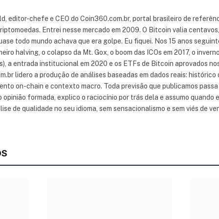
ld, editor-chefe e CEO do Coin360.com.br, portal brasileiro de referênc
riptomoedas. Entrei nesse mercado em 2009. O Bitcoin valia centavos,
uase todo mundo achava que era golpe. Eu fiquei. Nos 15 anos seguin
imeiro halving, o colapso da Mt. Gox, o boom das ICOs em 2017, o inver
s), a entrada institucional em 2020 e os ETFs de Bitcoin aprovados n
.br lidero a produção de análises baseadas em dados reais: histórico d
to on-chain e contexto macro. Toda previsão que publicamos passa p
o opinião formada, explico o raciocínio por trás dela e assumo quando er
ise de qualidade no seu idioma, sem sensacionalismo e sem viés de ven
OS