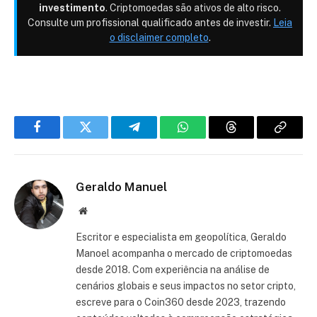
investimento
. Criptomoedas são ativos de alto risco.
Consulte um profissional qualificado antes de investir.
Leia
o disclaimer completo
.
Facebook
Twitter
Telegram
WhatsApp
Threads
Copiar
link
Geraldo Manuel
Site
Escritor e especialista em geopolítica, Geraldo
Manoel acompanha o mercado de criptomoedas
desde 2018. Com experiência na análise de
cenários globais e seus impactos no setor cripto,
escreve para o Coin360 desde 2023, trazendo