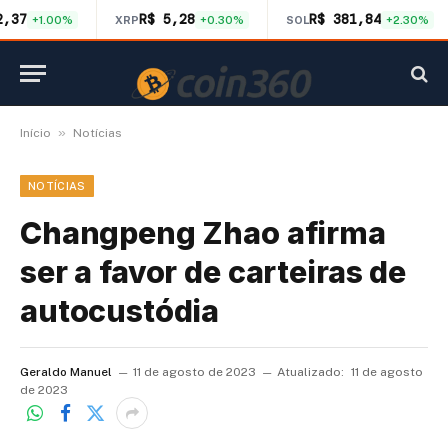
2,37
R$ 5,28
R$ 381,84
+1.00%
XRP
+0.30%
SOL
+2.30%
»
Início
Notícias
NOTÍCIAS
Changpeng Zhao afirma
ser a favor de carteiras de
autocustódia
Geraldo Manuel
11 de agosto de 2023
Atualizado:
11 de agosto
de 2023