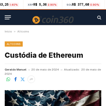
53,25
R$ 5,36
R$ 377,60
1.40%
XRP
2.90%
SOL
0.90%
»
Início
Altcoins
ALTCOINS
Custódia de Ethereum
Geraldo Manuel
20 de maio de 2024
Atualizado:
20 de maio de
2024