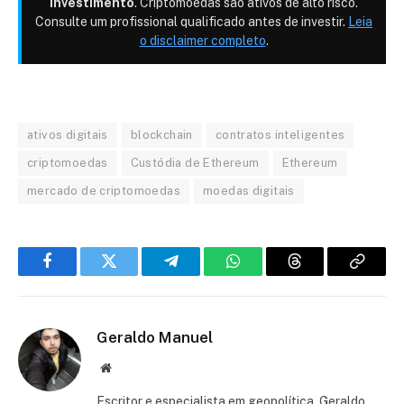
investimento
. Criptomoedas são ativos de alto risco.
Consulte um profissional qualificado antes de investir.
Leia
o disclaimer completo
.
ativos digitais
blockchain
contratos inteligentes
criptomoedas
Custódia de Ethereum
Ethereum
mercado de criptomoedas
moedas digitais
Facebook
Twitter
Telegram
WhatsApp
Threads
Copiar
link
Geraldo Manuel
Site
Escritor e especialista em geopolítica, Geraldo