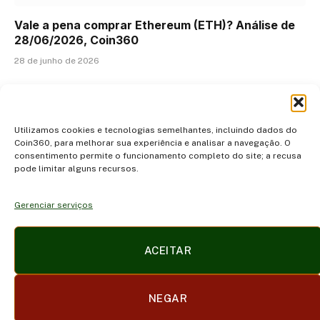
Vale a pena comprar Ethereum (ETH)? Análise de
28/06/2026, Coin360
28 de junho de 2026
ADICIONAR UM COMENTÁRIO
Utilizamos cookies e tecnologias semelhantes, incluindo dados do
Coin360, para melhorar sua experiência e analisar a navegação. O
consentimento permite o funcionamento completo do site; a recusa
pode limitar alguns recursos.
Gerenciar serviços
Facebook
X
Instagram
Pinterest
ACEITAR
(Twitter)
POLÍTICA DE PRIVACIDADE E COOKIES
DISCLAIMER
NEGAR
SOBRE NÓS
CONTATO
TERMOS DE USO