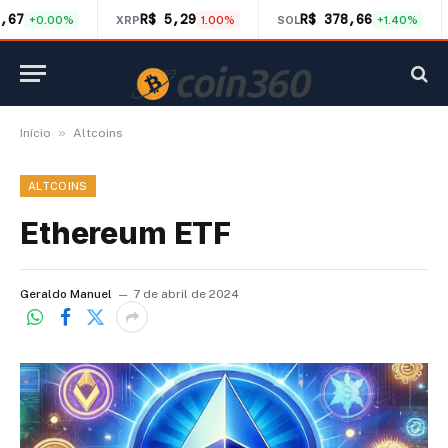
,67
R$ 5,29
R$ 378,66
+0.00%
XRP
1.00%
SOL
+1.40%
»
Início
Altcoins
ALTCOINS
Ethereum ETF
Geraldo Manuel
7 de abril de 2024