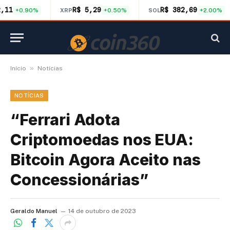
2,11
R$ 5,29
R$ 382,69
+0.90%
XRP
+0.50%
SOL
+2.00%
»
Início
Notícias
NOTÍCIAS
“Ferrari Adota
Criptomoedas nos EUA:
Bitcoin Agora Aceito nas
Concessionárias”
Geraldo Manuel
14 de outubro de 2023