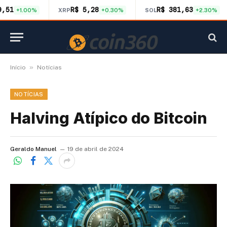
9,51
R$ 5,28
R$ 381,63
+1.00%
XRP
+0.30%
SOL
+2.30%
»
Início
Notícias
NOTÍCIAS
Halving Atípico do Bitcoin
Geraldo Manuel
19 de abril de 2024