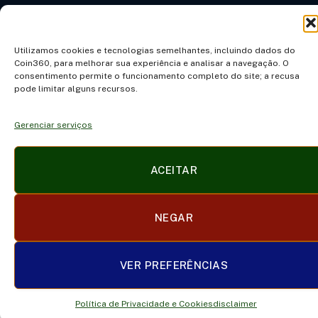
POLÍTICA DE PRIVACIDADE E COOKIES
DISCLAIMER
SOBRE NÓS
CONTATO
TERMOS DE USO
Utilizamos cookies e tecnologias semelhantes, incluindo dados do
Coin360, para melhorar sua experiência e analisar a navegação. O
TRABALHE CONOSCO
consentimento permite o funcionamento completo do site; a recusa
pode limitar alguns recursos.
© 2026 coin360.com.br
Gerenciar serviços
ACEITAR
NEGAR
VER PREFERÊNCIAS
Política de Privacidade e Cookies
disclaimer