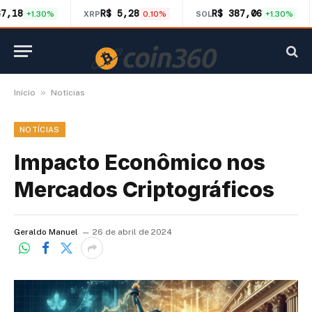
67,18
R$ 5,28
R$ 387,06
+1.30%
XRP
0.10%
SOL
+1.30%
»
Início
Notícias
NOTÍCIAS
Impacto Econômico nos
Mercados Criptográficos
Geraldo Manuel
26 de abril de 2024