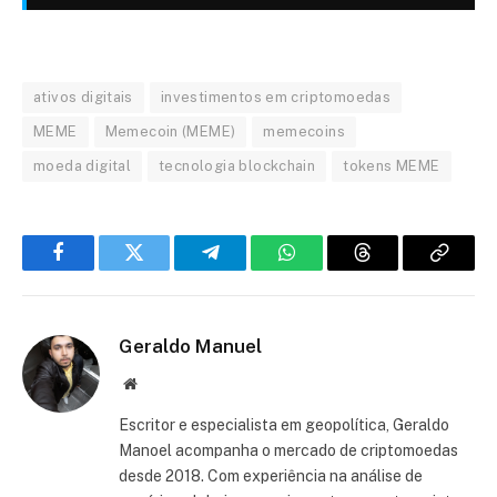
ativos digitais
investimentos em criptomoedas
MEME
Memecoin (MEME)
memecoins
moeda digital
tecnologia blockchain
tokens MEME
Facebook
Twitter
Telegram
WhatsApp
Threads
Copiar
link
Geraldo Manuel
Site
Escritor e especialista em geopolítica, Geraldo
Manoel acompanha o mercado de criptomoedas
desde 2018. Com experiência na análise de