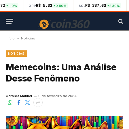
,72
R$ 5,32
R$ 387,63
+1.10%
XRP
+0.50%
SOL
+2.30%
»
Início
Notícias
NOTÍCIAS
Memecoins: Uma Análise
Desse Fenômeno
Geraldo Manuel
9 de fevereiro de 2024