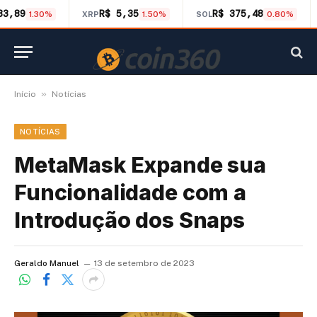
33,89
R$ 5,35
R$ 375,48
1.30%
XRP
1.50%
SOL
0.80%
»
Início
Notícias
NOTÍCIAS
MetaMask Expande sua
Funcionalidade com a
Introdução dos Snaps
Geraldo Manuel
13 de setembro de 2023