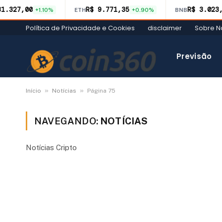
31.327,00
R$ 9.771,35
R$ 3.023
+1.10%
ETH
+0.90%
BNB
Política de Privacidade e Cookies
disclaimer
Sobre N
Previsão
»
»
Início
Notícias
Página 75
NAVEGANDO:
NOTÍCIAS
Notícias Cripto