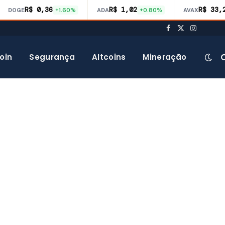
R$ 0,36
R$ 1,02
R$ 33,
DOGE
+1.60%
ADA
+0.80%
AVAX
Facebook
X
Instagra
(Twitter)
oin
Segurança
Altcoins
Mineração