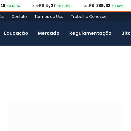
,18
R$ 5,27
R$ 380,32
+0.00%
XRP
+0.90%
SOL
+3.10%
ós
Contato
Termos de Uso
Trabalhe Conosco
Educação
Mercado
Regulamentação
Bitc